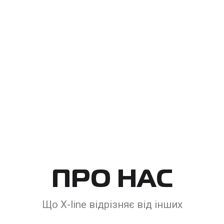
СПЕЦІАЛЬНА ПРОПОЗИЦІЯ
Fitness Start
1 місяць безлміту + 8 тренувань з
тренером всього за 1950 грн.
* Карта доступна новим клієнтам та
тим, хто не тренувався з тренером
понад 6 місяців.
ПРО
НАС
Що X-line відрізняє від інших