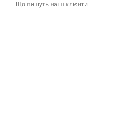
Що пишуть наші клієнти
Чудовий клуб, ходжу сюди
Декілька місяців, все дуже
подобається. Чисто, затишно.
Професійні тренери, які всьому
навчать і прокачають тіло на
вищому рівні. Рекомендую всім
записатися й приводити в порядоК
СВОЕ тіло саме тут!