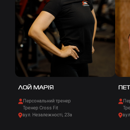
ЛОЙ МАРІЯ
ПЕ
Персональний тренер
Пе


Тренер Cross Fit
Тр
вул. Незалежності, 23а
вул

