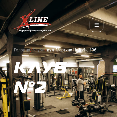

Головна
/
Клуби
/
вул. Мартина Небаби, 106
КЛУБ
№2